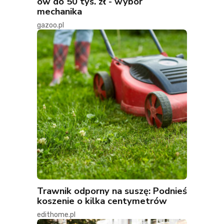
ów do 50 tys. zł - wybór
mechanika
gazoo.pl
Trawnik odporny na suszę: Podnieś
koszenie o kilka centymetrów
edithome.pl