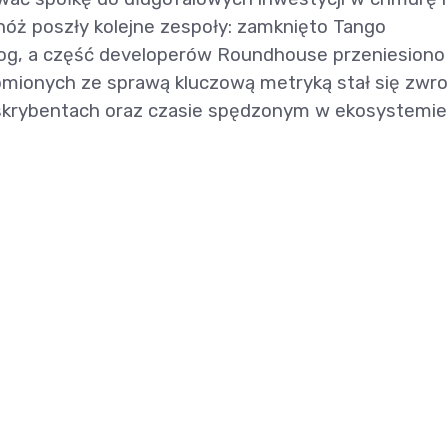
ż poszły kolejne zespoły: zamknięto Tango
og, a część developerów Roundhouse przeniesiono
omionych ze sprawą kluczową metryką stał się zwro
bskrybentach oraz czasie spędzonym w ekosystemie