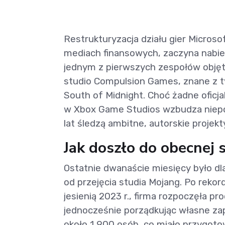
Restrukturyzacja działu gier Micros
mediach finansowych, zaczyna nabier
jednym z pierwszych zespołów objęt
studio Compulsion Games, znane z 
South of Midnight. Choć żadne oficja
w Xbox Game Studios wzbudza niepok
lat śledzą ambitne, autorskie projekty
Jak doszło do obecnej
Ostatnie dwanaście miesięcy było dla
od przejęcia studia Mojang. Po reko
jesienią 2023 r., firma rozpoczęła pr
jednocześnie porządkując własne zap
około 1 900 osób, co miało przygoto