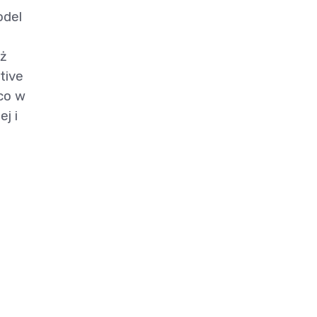
odel
aż
tive
 co w
j i