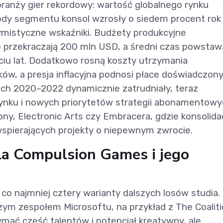
 branży gier rekordowy: wartość globalnego rynku
ody segmentu konsol wzrosły o siedem procent rok
ptymistyczne wskaźniki. Budżety produkcyjne
przekraczają 200 mln USD, a średni czas powstaw
ciu lat. Dodatkowo rosną koszty utrzymania
lników, a presja inflacyjna podnosi płace doświadczon
tach 2020–2022 dynamicznie zatrudniały, teraz
rynku i nowych priorytetów strategii abonamentowy
y, Electronic Arts czy Embracera, gdzie konsolida
spierających projekty o niepewnym zwrocie.
la Compulsion Games i jego
 co najmniej cztery warianty dalszych losów studia.
szym zespołem Microsoftu, na przykład z The Coalit
ymać część talentów i potencjał kreatywny, ale