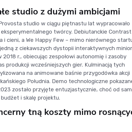
e studio z dużymi ambicjami
Provosta studio w ciągu piętnastu lat wypracowało
e eksperymentalnego twórcy. Debiutanckie Contrast
ła i cieni, a We Happy Few – mimo nierównego start
 jedną z ciekawszych dystopii interaktywnych minio
w 2018 r., obiecując zespołowi autonomię i zasoby
s produkcji wcześniejszych gier. Kulminacją tych
tylizowana na animowane baśnie przygodówka akcji
ykańskiego Południa. Demo technologiczne pokazan
23 zostało przyjęte entuzjastycznie, choć od sa
udżet i skalę projektu.
ncerny tną koszty mimo rosnący