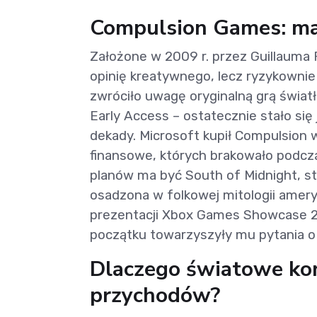
Compulsion Games: mał
Założone w 2009 r. przez Guillauma 
opinię kreatywnego, lecz ryzykowni
zwróciło uwagę oryginalną grą świat
Early Access – ostatecznie stało się
dekady. Microsoft kupił Compulsion 
finansowe, których brakowało podcza
planów ma być South of Midnight, s
osadzona w folkowej mitologii amer
prezentacji Xbox Games Showcase 20
początku towarzyszyły mu pytania o b
Dlaczego światowe ko
przychodów?