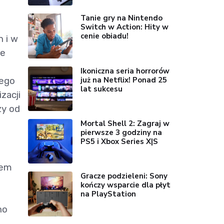
Tanie gry na Nintendo
Switch w Action: Hity w
cenie obiadu!
 i w
że
Ikoniczna seria horrorów
już na Netflix! Ponad 25
nego
lat sukcesu
zacji
zy od
Mortal Shell 2: Zagraj w
pierwsze 3 godziny na
PS5 i Xbox Series X|S
sem
Gracze podzieleni: Sony
kończy wsparcie dla płyt
na PlayStation
no