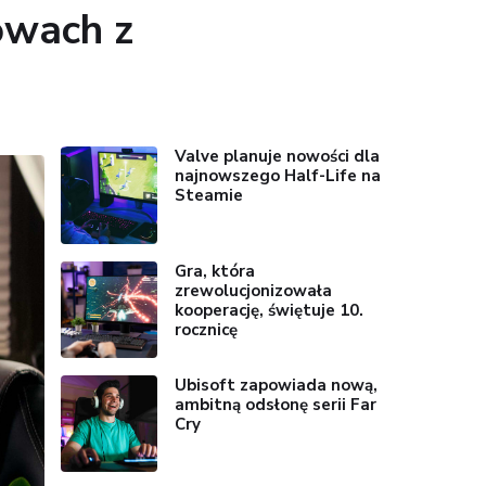
owach z
Valve planuje nowości dla
najnowszego Half-Life na
Steamie
Gra, która
zrewolucjonizowała
kooperację, świętuje 10.
rocznicę
Ubisoft zapowiada nową,
ambitną odsłonę serii Far
Cry