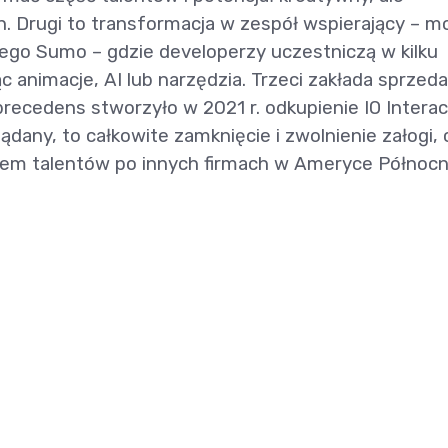
. Drugi to transformacja w zespół wspierający – m
iego Sumo – gdzie developerzy uczestniczą w kilku
c animacje, AI lub narzędzia. Trzeci zakłada sprzed
ecedens stworzyło w 2021 r. odkupienie IO Interac
ądany, to całkowite zamknięcie i zwolnienie załogi,
iem talentów po innych firmach w Ameryce Północne