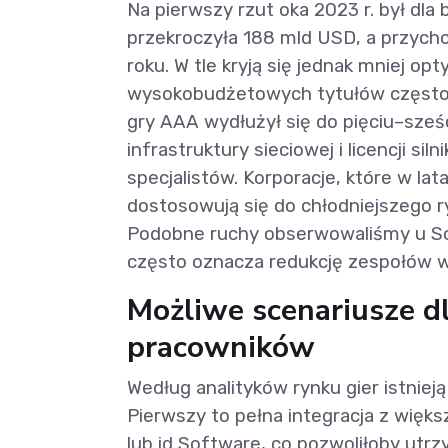
Na pierwszy rzut oka 2023 r. był dla
przekroczyła 188 mld USD, a przych
roku. W tle kryją się jednak mniej o
wysokobudżetowych tytułów często 
gry AAA wydłużył się do pięciu–sześ
infrastruktury sieciowej i licencji si
specjalistów. Korporacje, które w la
dostosowują się do chłodniejszego 
Podobne ruchy obserwowaliśmy u Son
często oznacza redukcję zespołów w
Możliwe scenariusze d
pracowników
Według analityków rynku gier istnieją
Pierwszy to pełna integracja z więk
lub id Software, co pozwoliłoby utrz