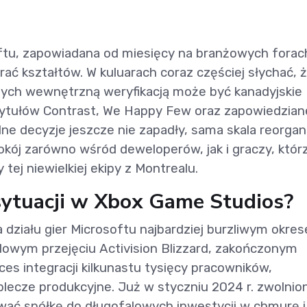
oftu, zapowiadana od miesięcy na branżowych forach
ać kształtów. W kuluarach coraz częściej słychać, 
ych wewnętrzną weryfikacją może być kanadyjskie
tytułów Contrast, We Happy Few oraz zapowiedzia
lne decyzje jeszcze nie zapadły, sama skala reorgani
ój zarówno wśród deweloperów, jak i graczy, któr
 tej niewielkiej ekipy z Montrealu.
 sytuacji w Xbox Game Studios?
 działu gier Microsoftu najbardziej burzliwym okre
rdowym przejęciu Activision Blizzard, zakończonym
oces integracji kilkunastu tysięcy pracowników,
lecze produkcyjne. Już w styczniu 2024 r. zwolnio
wać spółkę do długofalowych inwestycji w chmurę i