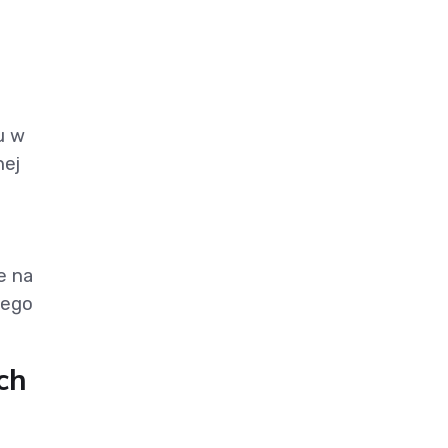
u w
nej
e na
mego
ch