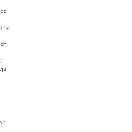
 do
ania
ych
ch.
cja
ion