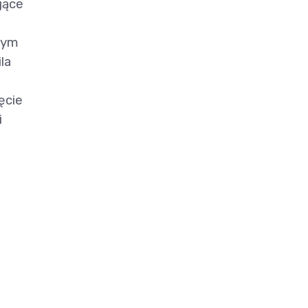
gące
nym
la
ęcie
i