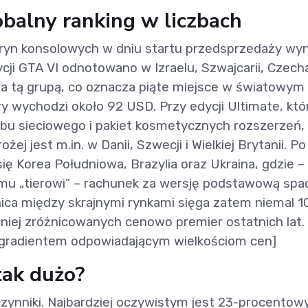
lobalny ranking w liczbach
tryn konsolowych w dniu startu przedsprzedaży wyn
ji GTA VI odnotowano w Izraelu, Szwajcarii, Czecha
 za tą grupą, co oznacza piąte miejsce w światowym
ry wychodzi około 92 USD. Przy edycji Ultimate, któ
rybu sieciowego i pakiet kosmetycznych rozszerzeń,
ożej jest m.in. w Danii, Szwecji i Wielkiej Brytanii. Po
się Korea Południowa, Brazylia oraz Ukraina, gdzie –
nemu „tierowi” – rachunek za wersję podstawową spa
ica między skrajnymi rynkami sięga zatem niemal 1
cniej zróżnicowanych cenowo premier ostatnich lat.
 z gradientem odpowiadającym wielkościom cen]
tak dużo?
czynniki. Najbardziej oczywistym jest 23-procentow