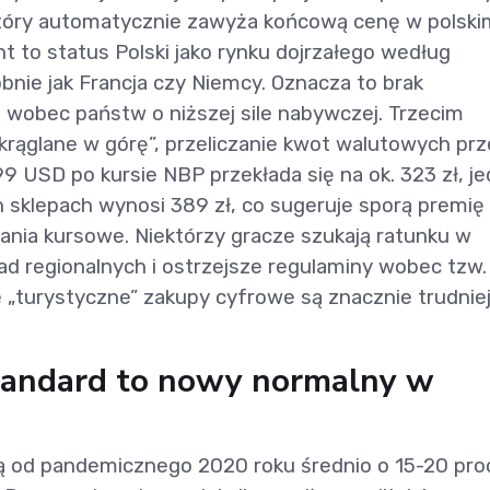
który automatycznie zawyża końcową cenę w polsk
nt to status Polski jako rynku dojrzałego według
dobnie jak Francja czy Niemcy. Oznacza to brak
ię wobec państw o niższej sile nabywczej. Trzecim
krąglane w górę”, przeliczanie kwot walutowych prz
99 USD po kursie NBP przekłada się na ok. 323 zł, j
 sklepach wynosi 389 zł, co sugeruje sporą premię
nia kursowe. Niektórzy gracze szukają ratunku w
kad regionalnych i ostrzejsze regulaminy wobec tzw. 
ze „turystyczne” zakupy cyfrowe są znacznie trudnie
standard to nowy normalny w
od pandemicznego 2020 roku średnio o 15-20 proc