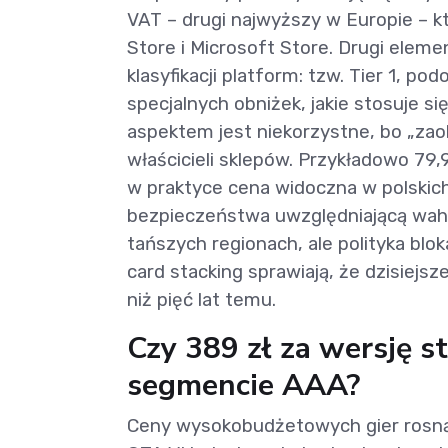
VAT – drugi najwyższy w Europie – 
Store i Microsoft Store. Drugi eleme
klasyfikacji platform: tzw. Tier 1, po
specjalnych obniżek, jakie stosuje s
aspektem jest niekorzystne, bo „zao
właścicieli sklepów. Przykładowo 79,
w praktyce cena widoczna w polskich
bezpieczeństwa uwzględniającą waha
tańszych regionach, ale polityka blo
card stacking sprawiają, że dzisiejs
niż pięć lat temu.
Czy 389 zł za wersję 
segmencie AAA?
Ceny wysokobudżetowych gier rosną 