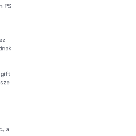
im PS
ez
ednak
gift
jsze
., a