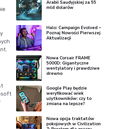
Arabii Saudyjskiej za 55
mld dolarów
nie
Halo: Campaign Evolved –
Poznaj Nowości Pierwszej
zy
Aktualizacji
nych
nt.
Nowa Corsair FRAME
5000D: Gigantyczne
wentylatory i prawdziwe
drewno
st
Google Play będzie
osoft
weryfikować wiek
użytkowników: czy to
w
zmiana na lepsze?
Nowa opcja traktatów
pokojowych w Civilization
7: Przełom dla graczy