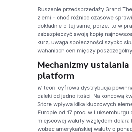
Ruszenie przedsprzedaży Grand Thef
ziemi – choć różnice czasowe sprawi
dokładnie o tej samej porze, to w p
zabezpieczyć swoją kopię najnowszej
kurz, uwaga społeczności szybko sk
wahaniach cen między poszczególnymi
Mechanizmy ustalania c
platform
W teorii cyfrowa dystrybucja powinna
daleki od jednolitości. Na końcową k
Store wpływa kilka kluczowych elem
Europie od 17 proc. w Luksemburgu d
miejscowej waluty względem dolara lu
wobec amerykańskiej waluty o ponad 