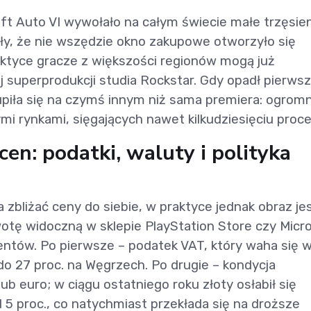
t Auto VI wywołało na całym świecie małe trzęsie
ły, że nie wszędzie okno zakupowe otworzyło się
raktyce gracze z większości regionów mogą już
 superprodukcji studia Rockstar. Gdy opadł pierws
upiła się na czymś innym niż sama premiera: ogrom
 rynkami, sięgających nawet kilkudziesięciu proce
en: podatki, waluty i polityka
 zbliżać ceny do siebie, w praktyce jednak obraz je
wotę widoczną w sklepie PlayStation Store czy Micr
entów. Po pierwsze – podatek VAT, który waha się 
o 27 proc. na Węgrzech. Po drugie – kondycja
b euro; w ciągu ostatniego roku złoty osłabił się
5 proc., co natychmiast przekłada się na droższe