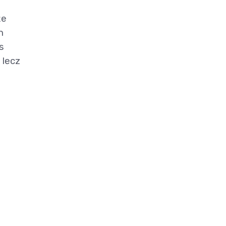
że
n
s
 lecz