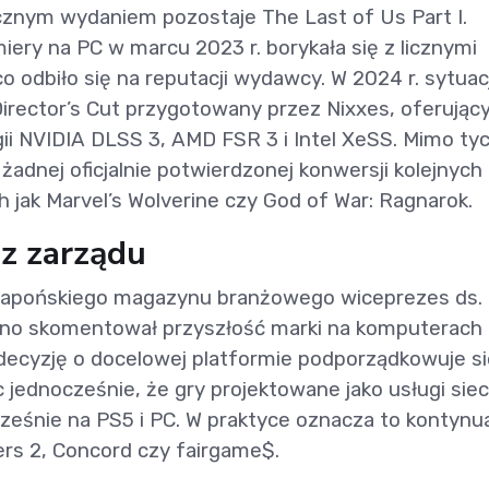
cznym wydaniem pozostaje The Last of Us Part I.
iery na PC w marcu 2023 r. borykała się z licznymi
co odbiło się na reputacji wydawcy. W 2024 r. sytuac
irector’s Cut przygotowany przez Nixxes, oferując
ii NVIDIA DLSS 3, AMD FSR 3 i Intel XeSS. Mimo ty
żadnej oficjalnie potwierdzonej konwersji kolejnych
h jak Marvel’s Wolverine czy God of War: Ragnarok.
z zarządu
japońskiego magazynu branżowego wiceprezes ds.
hino skomentował przyszłość marki na komputerach
 decyzję o docelowej platformie podporządkowuje si
 jednocześnie, że gry projektowane jako usługi sie
eśnie na PS5 i PC. W praktyce oznacza to kontynu
rs 2, Concord czy fairgame$.