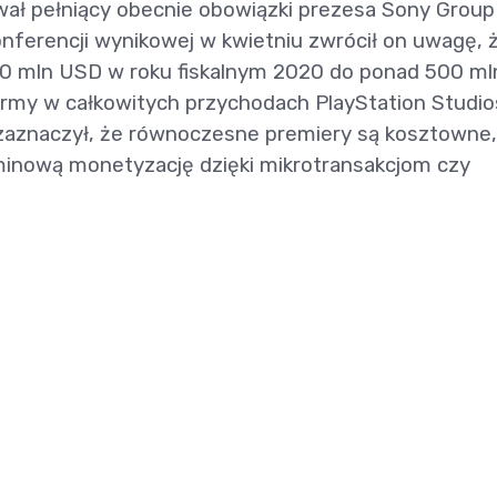
ał pełniący obecnie obowiązki prezesa Sony Group
onferencji wynikowej w kwietniu zwrócił on uwagę, 
0 mln USD w roku fiskalnym 2020 do ponad 500 ml
ormy w całkowitych przychodach PlayStation Studio
i zaznaczył, że równoczesne premiery są kosztowne,
inową monetyzację dzięki mikrotransakcjom czy