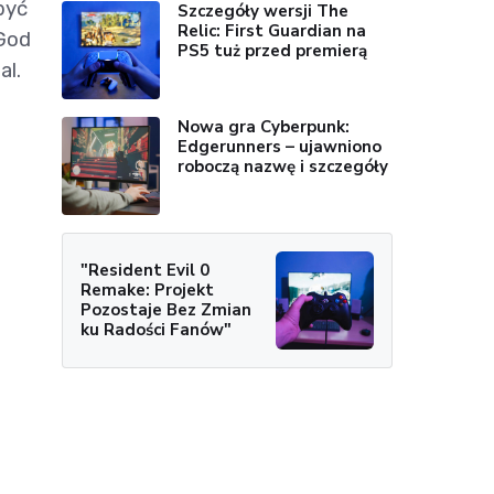
być
Szczegóły wersji The
Relic: First Guardian na
 God
PS5 tuż przed premierą
al.
Nowa gra Cyberpunk:
Edgerunners – ujawniono
roboczą nazwę i szczegóły
"Resident Evil 0
Remake: Projekt
Pozostaje Bez Zmian
ku Radości Fanów"