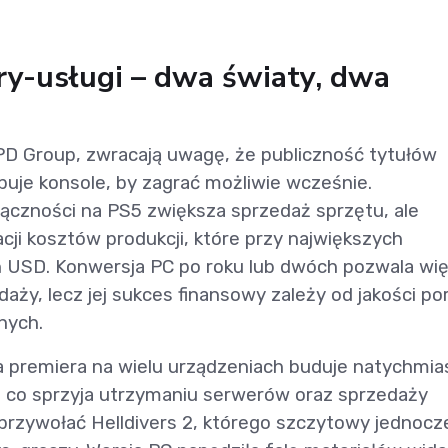
ry-usługi – dwa światy, dwa
 NPD Group, zwracają uwagę, że publiczność tytułów
puje konsole, by zagrać możliwie wcześnie.
ączności na PS5 zwiększa sprzedaż sprzętu, ale
ji kosztów produkcji, które przy największych
ln USD. Konwersja PC po roku lub dwóch pozwala wi
y, lecz jej sukces finansowy zależy od jakości por
nych.
 premiera na wielu urządzeniach buduje natychmia
 co sprzyja utrzymaniu serwerów oraz sprzedaży
rzywołać Helldivers 2, którego szczytowy jednocz