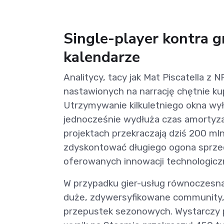
Single-player kontra g
kalendarze
Analitycy, tacy jak Mat Piscatella z
nastawionych na narrację chętnie ku
Utrzymywanie kilkuletniego okna wył
jednocześnie wydłuża czas amortyzac
projektach przekraczają dziś 200 m
zdyskontować długiego ogona sprzedaż
oferowanych innowacji technologicz
W przypadku gier-usług równoczesna
duże, zdywersyfikowane community,
przepustek sezonowych. Wystarczy p