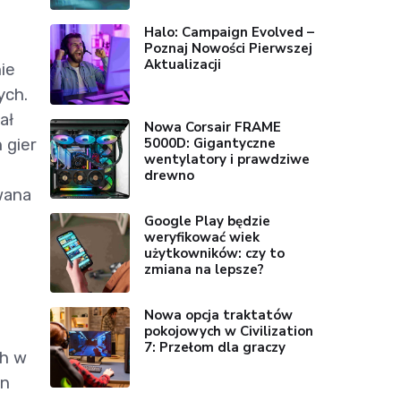
Halo: Campaign Evolved –
Poznaj Nowości Pierwszej
Aktualizacji
ie
ych.
ał
Nowa Corsair FRAME
5000D: Gigantyczne
 gier
wentylatory i prawdziwe
drewno
wana
Google Play będzie
weryfikować wiek
użytkowników: czy to
zmiana na lepsze?
Nowa opcja traktatów
pokojowych w Civilization
7: Przełom dla graczy
ch w
ln