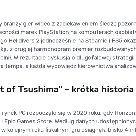
 branży gier wideo z zaciekawieniem śledzą pozorn
cności marek PlayStation na komputerach osobist
go Helldivers 2 jednocześnie na Steamie i PS5 okaz
tkę, z drugiej harmonogram premier rozbudowanych
lnił. W rezultacie dyskusja o długofalowej strategii
ała tempa, a każda wypowiedź kierownictwa analizo
 of Tsushima” – krótka historia
rynek PC rozpoczęło się w 2020 roku, gdy Horizon
 i Epic Games Store. Według danych udostępniony
w kolejnym roku fiskalnym gra osiągnęła blisko 4 m