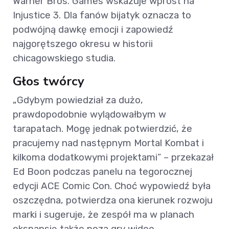
Warner Bros. Games wskazuje wprost na
Injustice 3. Dla fanów bijatyk oznacza to
podwójną dawkę emocji i zapowiedź
najgorętszego okresu w historii
chicagowskiego studia.
Głos twórcy
„Gdybym powiedział za dużo,
prawdopodobnie wylądowałbym w
tarapatach. Mogę jednak potwierdzić, że
pracujemy nad następnym Mortal Kombat i
kilkoma dodatkowymi projektami” – przekazał
Ed Boon podczas panelu na tegorocznej
edycji ACE Comic Con. Choć wypowiedź była
oszczędna, potwierdza ona kierunek rozwoju
marki i sugeruje, że zespół ma w planach
ekspansję także poza gry wideo.