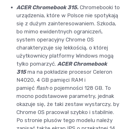
ACER Chromebook 315.
Chromebooki to
urządzenia, które w Polsce nie spotykają
się z dużym zainteresowaniem. Szkoda,
bo mimo ewidentnych ograniczeń,
system operacyjny Chrome OS
charakteryzuje się lekkością, o której
użytkownicy platformy Windows mogą
tylko pomarzyć.
ACER Chromebook
315
ma na pokładzie procesor Celeron
N4020, 4 GB pamięci RAM i
pamięć
flash
o pojemności 128 GB. To
mocno podstawowe parametry, jednak
okazuje się, że taki zestaw wystarczy, by
Chrome OS pracował szybko i stabilnie.
Po stronie plusów tego modelu należy
zapisać także ekran IPS o przekątnej 14