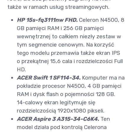
także w ramach usług streamingowych.
HP 15s-fq3111nw FHD.
Celeron N4500, 8
GB pamięci RAM i 256 GB pamięci
wewnętrznej to całkiem niezły zestaw w
tym segmencie cenowym. Na korzyść
tego modelu przemawia także ekran IPS
o przekątnej 15,6 cala i rozdzielczości Full
HD.
ACER Swift 1 SF114-34.
Komputer ma na
pokładzie procesor N4500, 4 GB pamięci
RAM i dysk flash o pojemności 128 GB.
14-calowy ekran legitymuje się
rozdzielczością 1920x1080 pikseli.
ACER Aspire 3 A315-34-C6K4.
Ten
model działa pod kontrolą Celerona