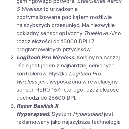
gamingowego potwora.
SteelSeries Aerox
5 Wireless
to urządzenie
zoptymalizowane pod kątem możliwie
najszybszych przesunięć. Ma niezwykle
dokładny sensor optyczny
TrueMove Air
o
rozdzielczości do 18000 DPI i 7
programowalnych przycisków.
Logitech Pro Wireless.
Kolejny na naszej
liście jest jeden z najbardziej cenionych
kontrolerów. Myszka
Logitech Pro
Wireless
jest wyposażona w rewelacyjny
sensor HERO 16K, którego rozdzielczość
dochodzi do 25600 DPI.
Razer Basilisk X
Hyperspeed.
System
Hyperspeed
jest
reklamowany jako najszybsza technologia