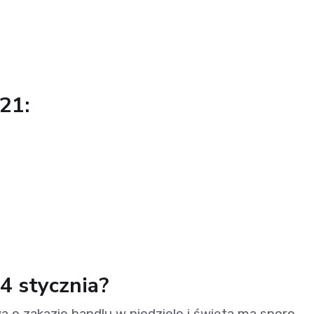
21:
4 stycznia?
a o zakazie handlu w niedziele i święta ma sporo