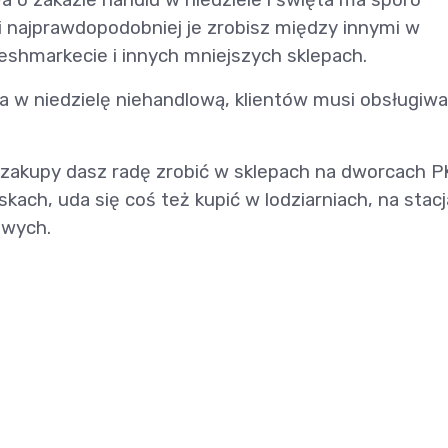
 najprawdopodobniej je zrobisz między innymi w
eshmarkecie i innych mniejszych sklepach.
 w niedzielę niehandlową, klientów musi obsługiw
zakupy dasz radę zrobić w sklepach na dworcach P
ach, uda się coś też kupić w lodziarniach, na stac
owych.