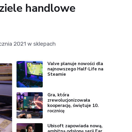
dziele handlowe
ycznia 2021 w sklepach
Valve planuje nowości dla
najnowszego Half-Life na
Steamie
Gra, która
zrewolucjonizowała
kooperację, świętuje 10.
rocznicę
Ubisoft zapowiada nową,
ambitną odsłonę serii Far