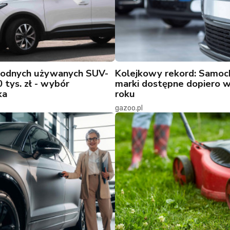
wodnych używanych SUV-
Kolejkowy rekord: Samoc
 tys. zł - wybór
marki dostępne dopiero 
ka
roku
gazoo.pl